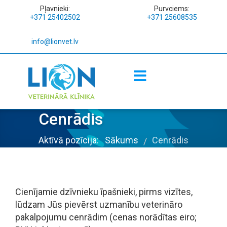
Pļavnieki:
Purvciems:
+371 25402502
+371 25608535
info@lionvet.lv
Cenrādis
Aktīvā pozīcija:
Sākums
Cenrādis
/
Cienījamie dzīvnieku īpašnieki, pirms vizītes,
lūdzam Jūs pievērst uzmanību veterināro
pakalpojumu cenrādim (cenas norādītas eiro;