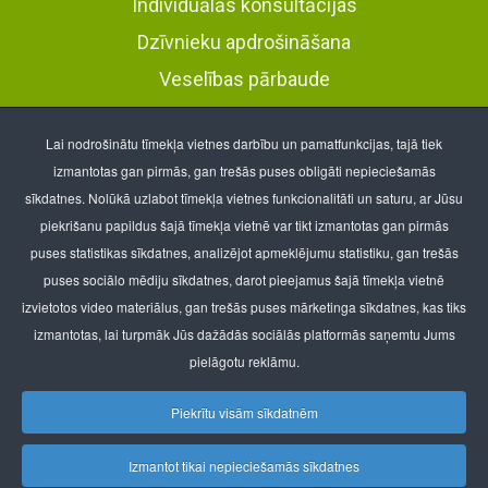
Individuālās konsultācijas
Dzīvnieku apdrošināšana
Veselības pārbaude
Veterinārā klīnika Pļavnieki
Lai nodrošinātu tīmekļa vietnes darbību un pamatfunkcijas, tajā tiek
Brāļu Kaudzīšu iela 26
, Rīga, LV-1021
izmantotas gan pirmās, gan trešās puses obligāti nepieciešamās
tālr.: 67650518, mob. 25402502
sīkdatnes. Nolūkā uzlabot tīmekļa vietnes funkcionalitāti un saturu, ar Jūsu
Veterinārā klīnika Purvciems
piekrišanu papildus šajā tīmekļa vietnē var tikt izmantotas gan pirmās
t/c “Minska”, Nīcgales iela 2
, Rīga, LV-1035
puses statistikas sīkdatnes, analizējot apmeklējumu statistiku, gan trešās
tālr.: 67561362, mob. 25608535
puses sociālo mēdiju sīkdatnes, darot pieejamus šajā tīmekļa vietnē
izvietotos video materiālus, gan trešās puses mārketinga sīkdatnes, kas tiks
BT Kapital SIA
izmantotas, lai turpmāk Jūs dažādās sociālās platformās saņemtu Jums
Reģ.nr.40003954588
pielāgotu reklāmu.
E-pasts:
info@lionvet.lv
Piekrītu visām sīkdatnēm
Adrese: Nīcgales 2, Rīga, LV-1035
Izmantot tikai nepieciešamās sīkdatnes
Cenrādis