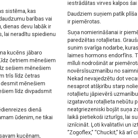
iestrādātas virves kalpos šai 
s sistēma, kas
Daudziem suņiem patīk plīša r
u daudzumu barības vai
ir piemērotas.
u, dienas devu labāk ir
Suņa nomierināšanai ir piem
, lai neradītu spiedienu
paredzētas rotaļlietas. Grauš
sunim svarīga nodarbe, kura
uma kucēns jābaro
laimes hormons endorfīns. Tāp
 Līdz četriem mēnešiem
mīluli nodrošināt ar piemērot
īdz sešiem mēnešiem
novērsīsuzmanību no saimni
 trīs līdz četras
Nekad nevajedzētu dot vecas
dz desmit mēnešiem
nesaprot atšķirību starp nolie
šiem līdz divpadsmit
rotaļlietu jāpievērš uzmanību,
izgatavota rotaļlieta nebūtu p
neatgriezeniski bojāt suņa zo
ēdienreizes dienā
laikā pietiekoši izturīgs, lai
jamam ūdenim, ne tikai
iznīcināt. Ļoti kvalitatīvi un i
.
”Zogoflex,” “Chuckit,” kā arī c
, savam kucēnam,