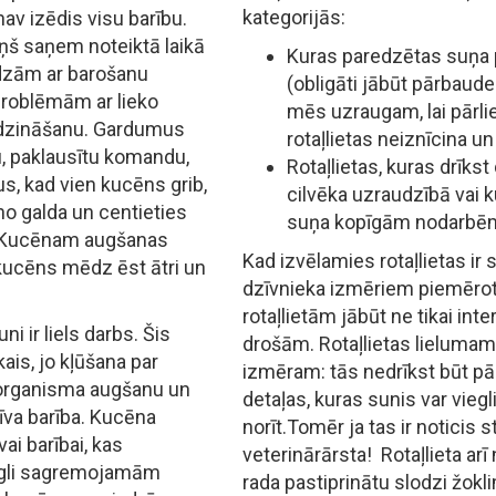
kategorijās:
av izēdis visu barību.
ņš saņem noteiktā laikā
Kuras paredzētas suņa p
audzām ar barošanu
(obligāti jābūt pārbaud
roblēmām ar lieko
mēs uzraugam, lai pārli
 audzināšanu. Gardumus
rotaļlietas neiznīcina un
tu, paklausītu komandu,
Rotaļlietas, kuras drīks
us, kad vien kucēns grib,
cilvēka uzraudzībā vai k
no galda un centieties
suņa kopīgām nodarbē
. Kucēnam augšanas
Kad izvēlamies rotaļlietas ir s
 kucēns mēdz ēst ātri un
dzīvnieka izmēriem piemērotas
rotaļlietām jābūt ne tikai int
 ir liels darbs. Šis
drošām. Rotaļlietas lielumam 
ais, jo kļūšana par
izmēram: tās nedrīkst būt pā
 organisma augšanu un
detaļas, kuras sunis var viegl
tīva barība. Kucēna
norīt.Tomēr ja tas ir noticis 
i barībai, kas
veterinārārsta! Rotaļlieta arī 
iegli sagremojamām
rada pastiprinātu slodzi žok