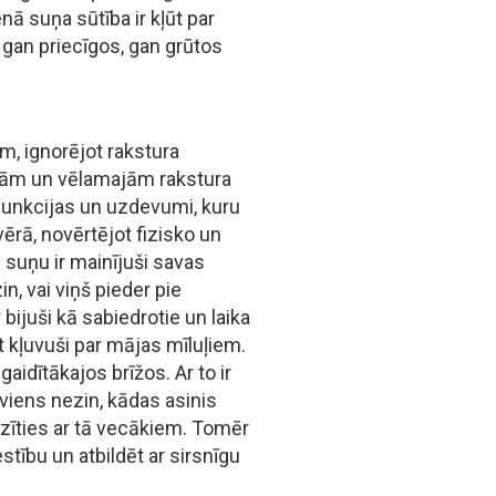
ā suņa sūtība ir kļūt par
 gan priecīgos, gan grūtos
m, ignorējot rakstura
ajām un vēlamajām rakstura
funkcijas un uzdevumi, kuru
vērā, novērtējot fizisko un
 suņu ir mainījuši savas
, vai viņš pieder pie
ijuši kā sabiedrotie un laika
et kļuvuši par mājas mīluļiem.
aidītākajos brīžos. Ar to ir
eviens nezin, kādas asinis
azīties ar tā vecākiem. Tomēr
stību un atbildēt ar sirsnīgu