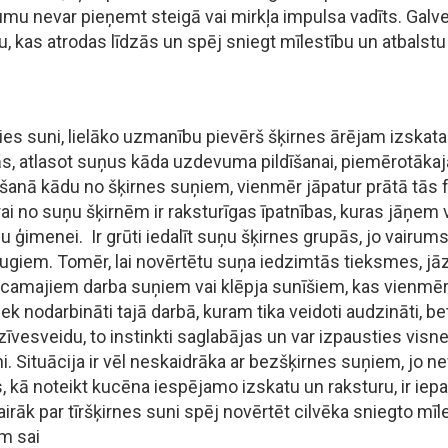
mu nevar pieņemt steigā vai mirkļa impulsa vadīts. Galven
u, kas atrodas līdzās un spēj sniegt mīlestību un atbalstu
ies suni, lielāko uzmanību pievērš šķirnes ārējam izskata
stās, atlasot suņus kāda uzdevuma pildīšanai, piemērotāk
šanā kādu no šķirnes suņiem, vienmēr jāpatur prātā tās 
trai no suņu šķirnēm ir raksturīgas īpatnības, kuras jāņem 
 ģimenei. Ir grūti iedalīt suņu šķirnes grupās, jo vairums
ugiem. Tomēr, lai novērtētu suņa iedzimtās tieksmes, jāzin
camajiem darba suņiem vai klēpja sunīšiem, kas vienmēr b
ek nodarbināti tajā darbā, kuram tika veidoti audzināti, b
esveidu, to instinkti saglabājas un var izpausties visneg
i. Situācija ir vēl neskaidrāka ar bezšķirnes suņiem, jo n
s, kā noteikt kucēna iespējamo izskatu un raksturu, ir iep
airāk par tīršķirnes suni spēj novērtēt cilvēka sniegto mīle
m sai