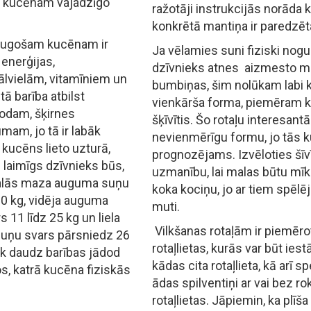
na kucēnam vajadzīgo
ražotāji instrukcijās norāda
konkrētā mantiņa ir paredzēt
 augošam kucēnam ir
Ja vēlamies suni fiziski nogurd
 enerģijas,
dzīvnieks atnes aizmesto ma
ālvielām, vitamīniem un
bumbiņas, šim nolūkam labi ka
ā barība atbilst
vienkārša forma, piemēram ka
odam, šķirnes
šķīvītis. Šo rotaļu interesant
am, jo tā ir labāk
nevienmērīgu formu, jo tās k
 kucēns lieto uzturā,
prognozējams. Izvēloties šīvī
n laimīgs dzīvnieks būs,
uzmanību, lai malas būtu mī
dalās maza auguma suņu
koka kociņu, jo ar tiem spēlē
 10 kg, vidēja auguma
muti.
 11 līdz 25 kg un liela
Vilkšanas rotaļām ir piemēro
suņu svars pārsniedz 26
rotaļlietas, kurās var būt ies
cik daudz barības jādod
kādas cita rotaļlieta, kā arī s
, katrā kucēna fiziskās
ādas spilventiņi ar vai bez r
rotaļlietas. Jāpiemin, ka plīša 