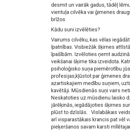
desmit un vairāk gadus, tādēļ lēmu
vientuļa cilvēka vai ģimenes draug
brīžos
Kādu suni izvēlēties?
Vairums cilvēku, kas vēlas iegādāt
īpatnības. Visbiežāk šķirnes attī
īpašībām. Izvēloties ņemt audzinā
veikšanai šķirne tika izveidota. Ka
psiholoģisko suņa piemērotību jūsu
profesijas,kļūstot par ģimenes dra
azartiskajiem medību suņiem, uzti
kavētāji. Mūsdienās suņi vairs neti
Neskatoties uz mūsdienu laisko dzīv
jārēķinās, iegādājoties šķirnes sun
plūst to dzīslās. Vislabākais veid
arī visparastākais krancis pat vēl v
pieķeršanos savam karsti mīlētaja