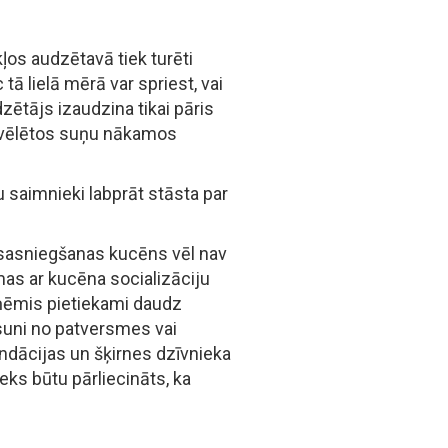
kļos audzētavā tiek turēti
tā lielā mērā var spriest, vai
zētājs izaudzina tikai pāris
 izvēlētos suņu nākamos
u saimnieki labprāt stāsta par
 sasniegšanas kucēns vēl nav
mas ar kucēna socializāciju
aņēmis pietiekami daudz
suni no patversmes vai
ndācijas un šķirnes dzīvnieka
eks būtu pārliecināts, ka