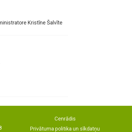
inistratore Kristīne Šalvīte
Cenrādis
8
Privātuma politika un sīkdatņu