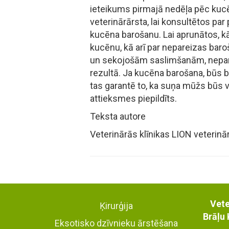
ieteikums pirmajā nedēļa pēc kuc
veterinārārsta, lai konsultētos pa
kucēna barošanu. Lai aprunātos, kā
kucēnu, kā arī par nepareizas bar
un sekojošām saslimšanām, nepa
rezultā. Ja kucēna barošana, būs b
tas garantē to, ka suņa mūžs būs v
attieksmes piepildīts.
Teksta autore
Veterinārās klīnikas LION veterin
Vete
Ķirurģija
Brāļu 
Eksotisko dzīvnieku ārstēšana