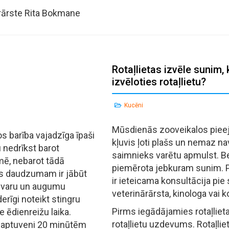
ārārste Rita Bokmane
Rotaļlietas izvēle sunim,
izvēloties rotaļlietu?
Kucēni
Mūsdienās zooveikalos pieeja
barība vajadzīga īpaši
kļuvis ļoti plašs un nemaz na
 nedrīkst barot
saimnieks varētu apmulst. Be
ē, nebarot tādā
piemērota jebkuram sunim. 
as daudzumam ir jābūt
ir ieteicama konsultācija pie
svaru un augumu
veterinārārsta, kinologa vai 
derīgi noteikt stingru
Pirms iegādājamies rotaļlieta
e ēdienreižu laika.
rotaļlietu uzdevums. Rotaļlieta
uz aptuveni 20 minūtēm