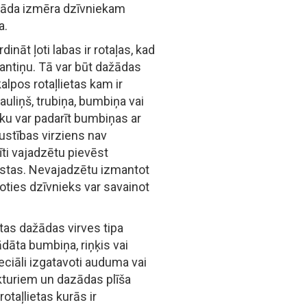
 kāda izmēra dzīvniekam
a.
ināt ļoti labas ir rotaļas, kad
ntiņu. Tā var būt dažādas
lpos rotaļlietas kam ir
uliņš, trubiņa, bumbiņa vai
āku var padarīt bumbiņas ar
ustības virziens nav
ti vajadzētu pievēst
kstas. Nevajadzētu izmantot
joties dzīvnieks var savainot
tas dažādas virves tipa
tādāta bumbiņa, riņķis vai
peciāli izgatavoti auduma vai
okturiem un dazādas plīša
rotaļlietas kurās ir