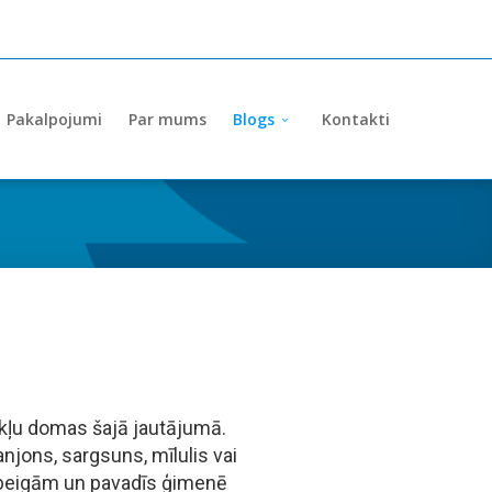
Pakalpojumi
Par mums
Blogs
Kontakti
cekļu domas šajā jautājumā.
jons, sargsuns, mīlulis vai
a beigām un pavadīs ģimenē