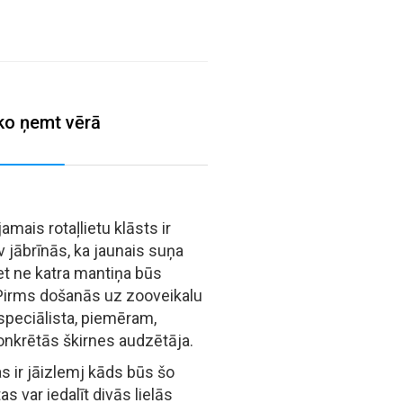
 ko ņemt vērā
mais rotaļlietu klāsts ir
v jābrīnās, ka jaunais suņa
t ne katra mantiņa būs
Pirms došanās uz zooveikalu
 speciālista, piemēram,
konkrētās škirnes audzētāja.
s ir jāizlemj kāds būs šo
s var iedalīt divās lielās