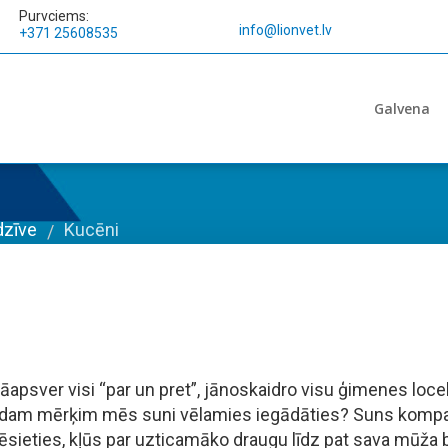
Purvciems:
info@lionvet.lv
+371 25608535
Galvena
dzīve
Kucēni
/
jāapsver visi “par un pret”, jānoskaidro visu ģimenes lo
- kādam mērķim mēs suni vēlamies iegādāties? Suns kompan
ēsieties, kļūs par uzticamāko draugu līdz pat sava mūž