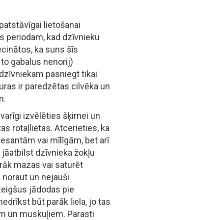
atstāvīgai lietošanai
es periodam, kad dzīvnieku
ecinātos, ka suns šīs
 to gabalus nenorij)
t dzīvniekam pasniegt tikai
uras ir paredzētas cilvēka un
m.
varīgi izvēlēties šķirnei un
 rotaļlietas. Atcerieties, ka
eresantām vai mīlīgām, bet arī
jāatbilst dzīvnieka žokļu
rāk mazas vai saturēt
i noraut un nejauši
steigšus jādodas pie
nedrīkst būt parāk liela, jo tas
lim un muskuļiem. Parasti