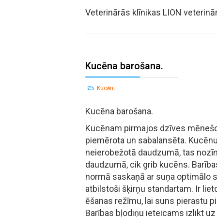
Veterinārās klīnikas LION veterin
Kucēna barošana.
Kucēni
Kucēna barošana.
Kucēnam pirmajos dzīves mēnešos 
piemērota un sabalansēta. Kucēnu
neierobežotā daudzumā, tas nozīm
daudzumā, cik grib kucēns. Barīb
normā saskaņā ar suņa optimālo 
atbilstoši šķirņu standartam. Ir liet
ēšanas režīmu, lai suns pierastu pi
Barības bļodiņu ieteicams izlikt 