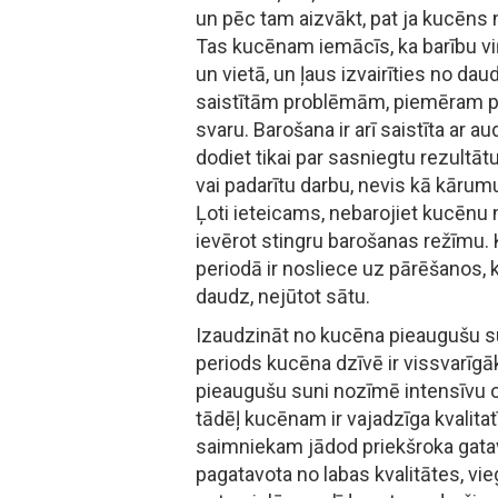
un pēc tam aizvākt, pat ja kucēns n
Tas kucēnam iemācīs, ka barību vi
un vietā, un ļaus izvairīties no d
saistītām problēmām, piemēram p
svaru. Barošana ir arī saistīta ar
dodiet tikai par sasniegtu rezultā
vai padarītu darbu, nevis kā kārum
Ļoti ieteicams, nebarojiet kucēnu 
ievērot stingru barošanas režīmu
periodā ir nosliece uz pārēšanos,
daudz, nejūtot sātu.
Izaudzināt no kucēna pieaugušu suni
periods kucēna dzīvē ir vissvarīgāk
pieaugušu suni nozīmē intensīvu
tādēļ kucēnam ir vajadzīga kvalita
saimniekam jādod priekšroka gatava
pagatavota no labas kvalitātes, v