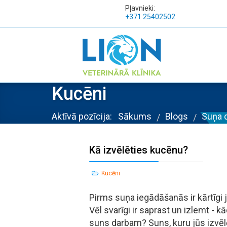
Pļavnieki:
+371 25402502
Kucēni
Aktīvā pozīcija:
Sākums
Blogs
Suņa 
/
/
Kā izvēlēties kucēnu?
Kucēni
Pirms suņa iegādāšanās ir kārtīgi 
Vēl svarīgi ir saprast un izlemt 
suns darbam? Suns, kuru jūs izvēl