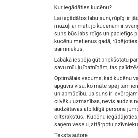
Kur iegādāties kucēnu?
Lai iegādātos labu suni, rūpīgi ir 
mazuļi ar māti, jo kucēnam ir svarī
suns būs labsirdīgs un pacietīgs p
kucēnu metienus gadā, rūpējoties p
saimniekus.
Labākā iespēja gūt priekšstatu par 
savu mīluļu īpatnībām, tas palīdzēs 
Optimālais vecums, kad kucēnu va
apguvis visu, ko māte spēj tam ie
un apmācību. Ja suns ir ievērojam
cilvēku uzmanības, nevis audzis 
audzētavas atbildīgā persona jums
ciltsrakstus. Kucēnu iegādājoties, 
saņem veselu, attārpotu dzīvnieku
Teksta autore