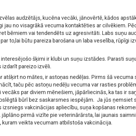
jāizvēlas audzētājs, kucēna vecāki, jānovērtē, kādos apstā
gi jau no visagrākā vecuma kontaktēties ar cilvēkiem. Pēc 
ret bērniem vai tendendēts uz agresivitāti. Labs suņu aud
ar to,lai būtu pareiza barošana un laba veselība, rūpīgi
interesējošo šķirni ir klubi un suņu izstādes. Parasti suņ
izdarīt pareizo izvēli.
r atšķirt no mātes, ir astoņas nedēļas. Pirms šā vecuma
mācīt, taču pēc astoņu nedēļu vecuma var rasties problē
i vecāks par diviem mēnešiem, jāpārliecinās, ka tas ir s
noslēgtā būrī bez saskarsmes iespējām. Ja jūs ņemsiet 
 izsniegs vakcinācijas apliecību, suņa kopšanas rekome
jāplāno pirmā vizīte pie veterinārārsta, lai jaunais saimni
, kuram veikta vecumam atbilstoša vakcinācija.