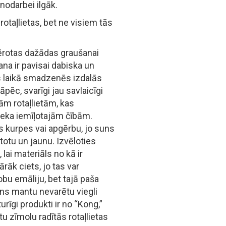
nodarbei ilgāk.
otaļlietas, bet ne visiem tās
ērotas dažādas graušanai
ana ir pavisai dabiska un
s laikā smadzenēs izdalās
ēc, svarīgi jau savlaicīgi
ām rotaļlietām, kas
eka iemīļotajām čībām.
 kurpes vai apgērbu, jo suns
totu un jaunu. Izvēloties
 lai materiāls no kā ir
ārāk ciets, jo tas var
bu emāliju, bet tajā paša
 suns mantu nevarētu viegli
zturīgi produkti ir no “Kong,”
itu zīmolu radītās rotaļlietas