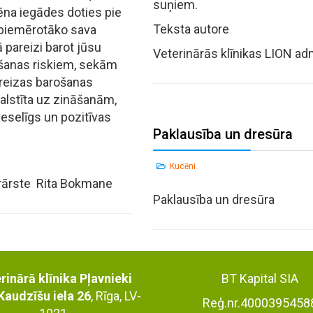
suņiem.
ēna iegādes doties pie
Teksta autore
r piemērotāko sava
 pareizi barot jūsu
Veterinārās klīnikas LION adm
ošanas riskiem, sekām
reizas barošanas
alstīta uz zināšanām,
eselīgs un pozitīvas
Paklausība un dresūra
Kucēni
ārārste Rita Bokmane
Paklausība un dresūra
rinārā klīnika Pļavnieki
BT Kapital SIA
Kaudzīšu iela 26
, Rīga, LV-
Reģ.nr.4000395458