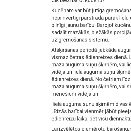
Cik bieži barot kucēnu?
Kucēnam var būt jutīga gremošana
nepilnvērtīgi pārstrādā pārāk liel
pilnīgi jaunu barību. Barojot kucēn
sadalīt mazākās, biežākās porcijās
uz gremošanas sistēmu.
Atšķiršanas periodā jebkāda aug
vismaz četras ēdienreizes dienā.
maza auguma suņu šķirnēm, vai l
vidēja un liela auguma suņu šķirnēm
ēdienreizes dienā. No četriem lī
maza auguma suņu šķirnēm, vai se
mēnešiem vidēja un
liela auguma suņu šķirnēm divas 
Līdzās barībai vienmēr jābūt piee
ēdienreižu laikā, bet visu diennakti
Lai izvēlētos piemērotu barošanu