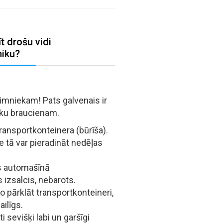
t drošu vidi
niku?
imniekam! Pats galvenais ir
eku braucienam.
ransportkonteinera (būrīša).
 tā var pieradināt nedēļas
s automašīnā
s izsalcis, nebarots.
ko pārklāt transportkonteineri,
ailīgs.
sevišķi labi un garšīgi