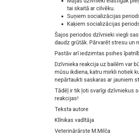
Mājas dzīvnieki elastīgāk pie
tai skaitā ar cilvēku.
Suņiem socializācijas period
Kaķiem socializācijas period
Šajos periodos dzīvnieki viegli sas
daudz grūtāk. Pārvarēt stresu un n
Pastāv arī iedzimtas psihes īpatnības
Dzīvnieka reakcija uz bailēm var būt
mūsu ikdiena, katru mirkli notiek k
nepārtaukti saskaras ar jauniem s
Tādēļ ir tik ļoti svarīgi dzīvniekus
reakcijas!
Teksta autore
Klīnikas vadītāja
Veterinārārste M.Milča