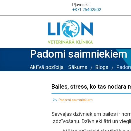
Pļavnieki:
+371 25402502
Padomi saimniekiem
Aktīvā pozīcija:
Sākums
Blogs
Padom
/
/
Bailes, stress, ko tas nodara
Padomi saimniekiem
Savvaļas dzīvniekiem bailes ir norm
izdzīvošanu. Dzīvnieki ātri un vie