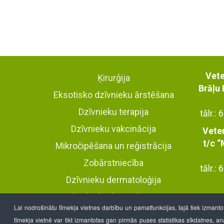
Vete
Ķirurģija
Brāļu 
Eksotisko dzīvnieku ārstēšana
Dzīvnieku terapija
tālr.
Dzīvnieku vakcinācija
Veter
t/c “
Mikročipēšana un reģistrācija
Zobārstniecība
tālr.
Dzīvnieku dermatoloģija
Individuālās konsultācijas
Lai nodrošinātu tīmekļa vietnes darbību un pamatfunkcijas, tajā tiek izmant
Dzīvnieku apdrošināšana
tīmekļa vietnē var tikt izmantotas gan pirmās puses statistikas sīkdatnes, a