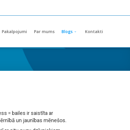
Pakalpojumi
Par mums
Blogs
Kontakti
 = bailes ir saistīta ar
 bērnībā un jaunības mēnešos.