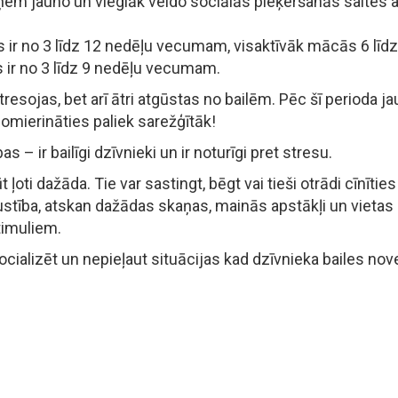
ņem jauno un vieglāk veido sociālās pieķeršanās saites ar
s ir no 3 līdz 12 nedēļu vecumam, visaktīvāk mācās 6 līd
s ir no 3 līdz 9 nedēļu vecumam.
tresojas, bet arī ātri atgūstas no bailēm. Pēc šī perioda 
omierināties paliek sarežģītāk!
 – ir bailīgi dzīvnieki un ir noturīgi pret stresu.
 ļoti dažāda. Tie var sastingt, bēgt vai tieši otrādi cīnītie
ustība, atskan dažādas skaņas, mainās apstākļi un vietas k
timuliem.
 socializēt un nepieļaut situācijas kad dzīvnieka bailes no