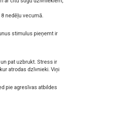
ī ar citu sugu dzīvniekiem,
z 8 nedēļu vecumā.
jaunus stimulus pieņemt ir
s un pat uzbrukt. Stress ir
ur atrodas dzīvnieki. Viņi
ved pie agresīvas atbildes