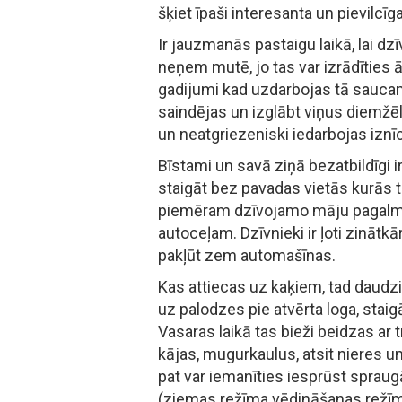
šķiet īpaši interesanta un pievilcīga
Ir jauzmanās pastaigu laikā, lai d
neņem mutē, jo tas var izrādīties ār
gadijumi kad uzdarbojas tā saucam
saindējas un izglābt viņus diemžēl 
un neatgriezeniski iedarbojas iznī
Bīstami un savā ziņā bezatbildīgi i
staigāt bez pavadas vietās kurās 
piemēram dzīvojamo māju pagalmi,
autoceļam. Dzīvnieki ir ļoti zinātkār
pakļūt zem automašīnas.
Kas attiecas uz kaķiem, tad daudz
uz palodzes pie atvērta loga, staig
Vasaras laikā tas bieži beidzas ar t
kājas, mugurkaulus, atsit nieres u
pat var iemanīties iesprūst spraug
(ziemas režīma vēdināšanas režīm