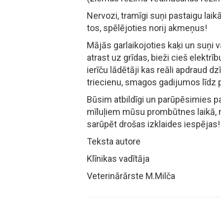
Nervozi, tramīgi suņi pastaigu laik
tos, spēlējoties norij akmeņus!
Mājās garlaikojoties kaķi un suņi v
atrast uz grīdas, bieži cieš elektrī
ierīču lādētāji kas reāli apdraud dz
triecienu, smagos gadijumos līdz p
Būsim atbildīgi un parūpēsimies p
mīluļiem mūsu prombūtnes laikā, 
sarūpēt drošas izklaides iespējas!
Teksta autore
Klīnikas vadītāja
Veterinārārste M.Milča