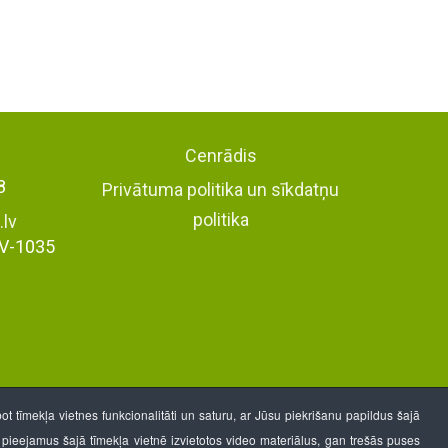
Cenrādis
8
Privātuma politika un sīkdatņu
politika
.lv
LV-1035
 tīmekļa vietnes funkcionalitāti un saturu, ar Jūsu piekrišanu papildus šajā
t pieejamus šajā tīmekļa vietnē izvietotos video materiālus, gan trešās puses