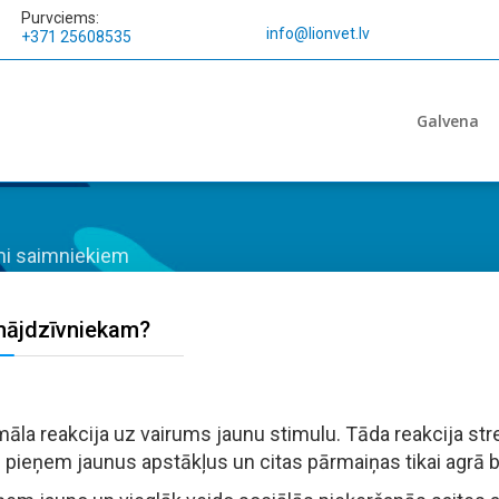
Purvciems:
info@lionvet.lv
+371 25608535
Galvena
i saimniekiem
 mājdzīvniekam?
āla reakcija uz vairums jaunu stimulu. Tāda reakcija stress
gli pieņem jaunus apstākļus un citas pārmaiņas tikai agrā