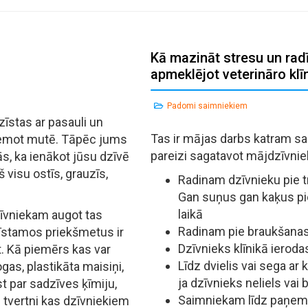
Kā mazināt stresu un radī
apmeklējot veterināro klī
Padomi saimniekiem
zīstas ar pasauli un
Tas ir mājas darbs katram sa
aņemot mutē. Tāpēc jums
pareizi sagatavot mājdzīvni
s, ka ienākot jūsu dzīvē
 visu ostīs, grauzīs,
Radinam dzīvnieku pie t
Gan suņus gan kaķus pie
laikā
dzīvniekam augot tas
Radinam pie braukšana
bīstamos priekšmetus ir
Dzīvnieks klīnikā ieroda
t. Kā piemērs kas var
Līdz dvielis vai sega ar 
gas, plastikāta maisiņi,
ja dzīvnieks neliels vai b
t par sadzīves ķīmiju,
Saimniekam līdz paņemti 
tvertni kas dzīvniekiem