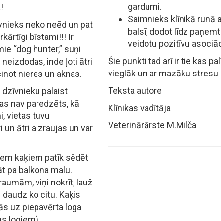
gardumi.
!
Saimnieks klīnikā runā 
zīvnieks neko neēd un pat
balsī, dodot līdz paņemt
kārtīgi bīstami!!! Ir
veidotu pozitīvu asociāci
ie “dog hunter,” suņi
Šie punkti tad arī ir tie kas 
neizdodas, inde ļoti ātri
vieglāk un ar mazāku stresu 
cinot nieres un aknas.
Teksta autore
r dzīvnieku palaist
tas nav paredzēts, kā
Klīnikas vadītāja
 vietas tuvu
Veterinārārste M.Milča
i un ātri aizraujas un var
iem kaķiem patīk sēdēt
āt pa balkona malu.
raumām, viņi nokrīt, lauž
n daudz ko citu. Kaķis
ās uz piepavērta loga
s logiem).