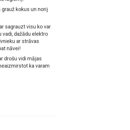
ā grauž kokus un norij
ar sagrauzt visu ko var
bu vadi, dažādu elektro
īvnieku ar strāvas
at nāvei!
ar drošu vidi mājas
neaizmirstot ka varam