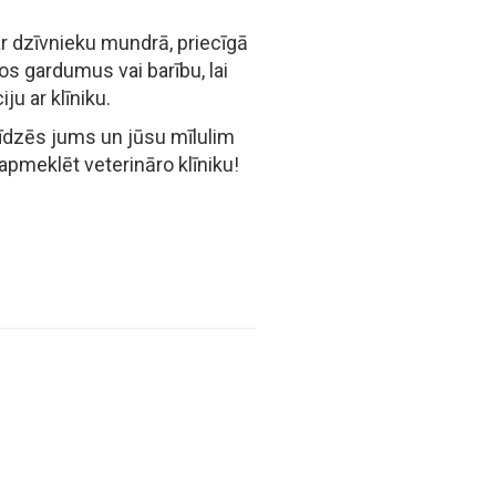
ar dzīvnieku mundrā, priecīgā
os gardumus vai barību, lai
ju ar klīniku.
palīdzēs jums un jūsu mīlulim
apmeklēt veterināro klīniku!