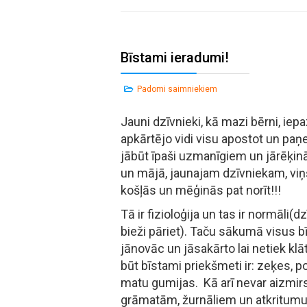
Bīstami ieradumi!
Padomi saimniekiem
Jauni dzīvnieki, kā mazi bērni, iepa
apkārtējo vidi visu apostot un p
jābūt īpaši uzmanīgiem un jārēķinā
un mājā, jaunajam dzīvniekam, viņš
košļās un mēģinās pat norīt!!!
Tā ir fizioloģija un tas ir normāli(
bieži pāriet). Taču sākumā visus 
jānovāc un jāsakārto lai netiek klā
būt bīstami priekšmeti ir: zeķes, po
matu gumijas. Kā arī nevar aizmirs
grāmatām, žurnāliem un atkritumu 