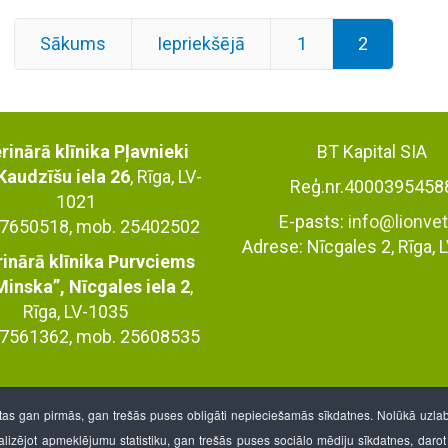
Sākums
Iepriekšējā
1
2
rinārā klīnika Pļavnieki
BT Kapital SIA
Kaudzīšu iela 26
, Rīga, LV-
Reģ.nr.4000395458
1021
E-pasts:
info@lionvet
: 67650518, mob. 25402502
Adrese: Nīcgales 2, Rīga, 
inārā klīnika Purvciems
Minska”, Nīcgales iela 2
,
Rīga, LV-1035
: 67561362, mob. 25608535
otas gan pirmās, gan trešās puses obligāti nepieciešamās sīkdatnes. Nolūkā uzlabot
nalizējot apmeklējumu statistiku, gan trešās puses sociālo mēdiju sīkdatnes, daro